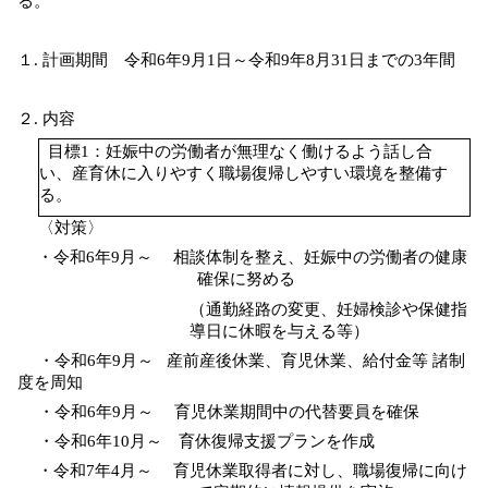
る。
１.
計画期間 令和
6
年
9
月
1
日～令和
9
年
8
月
31
日までの
3
年間
２.
内容
目標
1
：妊娠中の労働者が無理なく働けるよう話し合
い、産育休に入りやすく職場復帰しやすい環境を整備す
る。
〈対策〉
・令和
6
年
9
月～ 相談体制を整え、妊娠中の労働者の健康
確保に努める
（通勤経路の変更、妊婦検診や保健指
導日に休暇を与える等）
・令和
6
年
9
月～ 産前産後休業、育児休業、給付金等 諸制
度を周知
・令和
6
年
9
月～ 育児休業期間中の代替要員を確保
・令和
6
年
10
月～ 育休復帰支援プランを作成
・令和
7
年
4
月～ 育児休業取得者に対し、職場復帰に向け