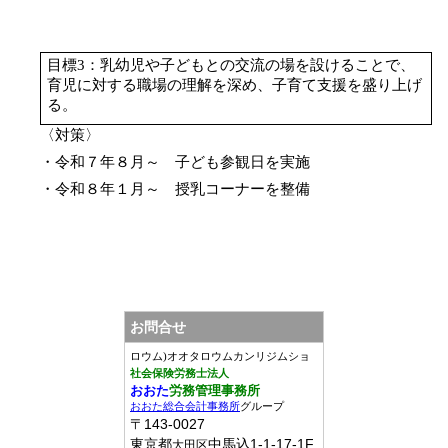
目標
3
：乳幼児や子どもとの交流の場を設けることで、
育児に対する職場の理解を深め、子育て支援を盛り上げ
る。
〈対策〉
・令和７年８月～ 子ども参観日を実施
・令和８年１月～ 授乳コーナーを整備
お問合せ
ロウム)オオタロウムカンリジムショ
社会保険労務士法人
おおた
労務管理事務所
おおた総合会計事務所
グループ
〒
143-0027
東京都
中馬込1-1-17-1F
大田区